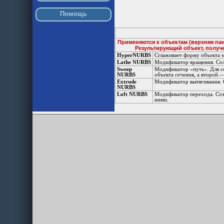
Помощь
Применяются к объектам (верхняя пан
Результирующий объект, получ
HyperNURBS
Сглаживает форму объекта 
Lathe NURBS
Модификатор вращения. Соз
Sweep
Модификатор «путь». Для соз
NURBS
объекта сечения, а второй —
Extrude
Модификатор вытягивания. С
NURBS
Loft NURBS
Модификатор перехода. Соз
ними.