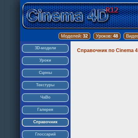
Моделей:
32
Уроков:
48
Виде
3D-модели
Справочник по Cinema 
Уроки
Сцены
Текстуры
ЧаВо
Галерея
Справочник
Глоссарий