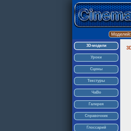
Моделей
3D-модели
3
Уроки
Сцены
Текстуры
ЧаВо
Галерея
Справочник
Глоссарий