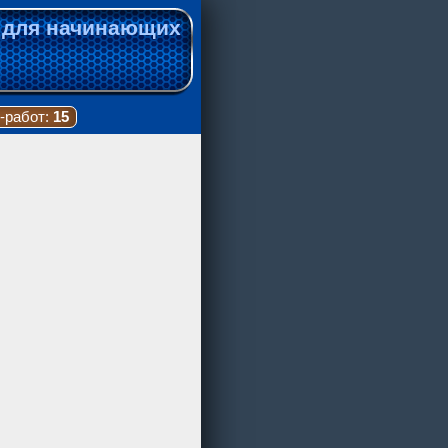
 для начинающих
-работ:
15