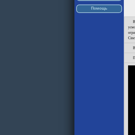
Помощь
В
усмо
огр
Cin
В
П