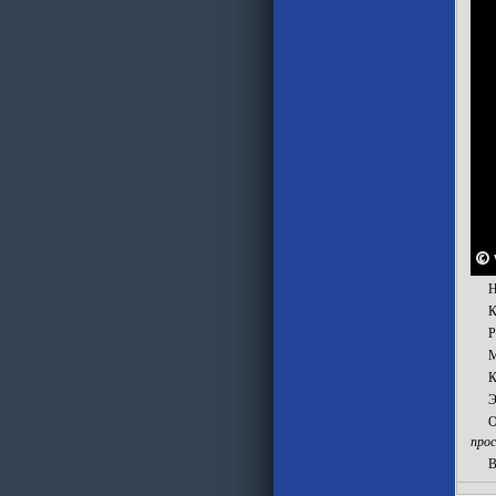
Н
К
Р
М
К
Э
О
про
В