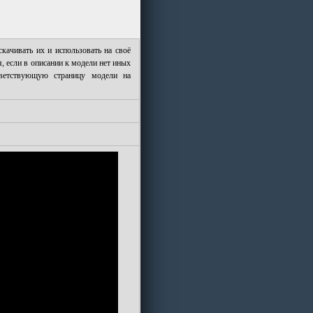
ачивать их и использовать на своё
, если в описании к модели нет иных
тветствующую страницу модели на