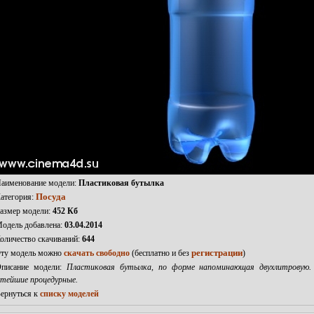
аименование модели:
Пластиковая бутылка
Посуда
атегория:
азмер модели:
452 Кб
одель добавлена:
03.04.2014
оличество скачиваний:
644
регистрации
ту модель можно
cкачать свободно
(бесплатно и без
)
писание модели:
Пластиковая бутылка, по форме напоминающая двухлитровую. 
стейшие процедурные.
ернуться к
списку моделей