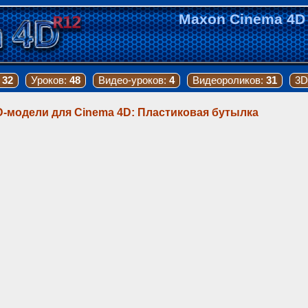
Maxon Cinema 4D
:
32
Уроков:
48
Видео-уроков:
4
Видеороликов:
31
3D
D-модели для Cinema 4D: Пластиковая бутылка