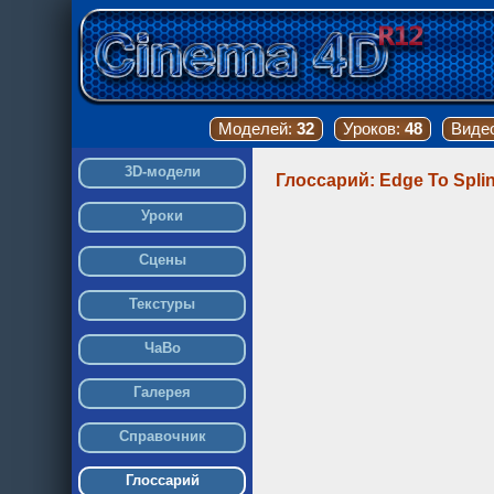
Моделей:
32
Уроков:
48
Виде
3D-модели
Глоссарий: Edge To Spli
Уроки
Сцены
Текстуры
ЧаВо
Галерея
Справочник
Глоссарий